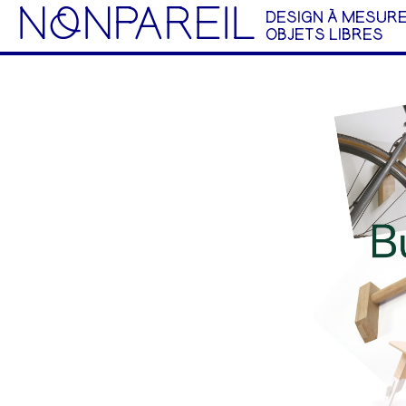
NoNPAREIL
DESIGN À MESURE
OBJETS LIBRES