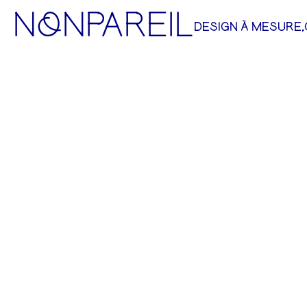
NoNPAREIL
DESIGN À MESURE,