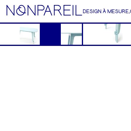
NoNPAREIL
DESIGN À MESURE,