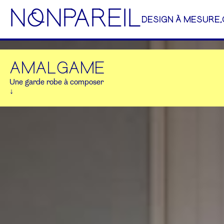
NoNPAREIL
DESIGN À MESURE,
AMALGAME
Une garde robe à composer
↓